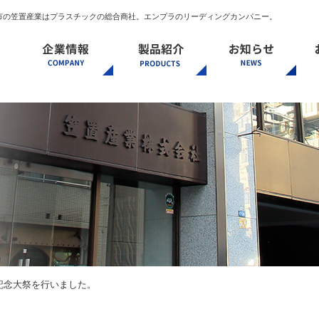
名古屋市の笠置産業はプラスチックの総合商社。エンプラのリーディングカンパニー。
社長挨拶・経営ビジョン
事業内容
会社概要
事業所一覧
ISO14001 ISO9001
SDGs宣言
健康宣言
成形原料
材料
製品
プラスチック加工
製品情報
立記念大祭を行いました。